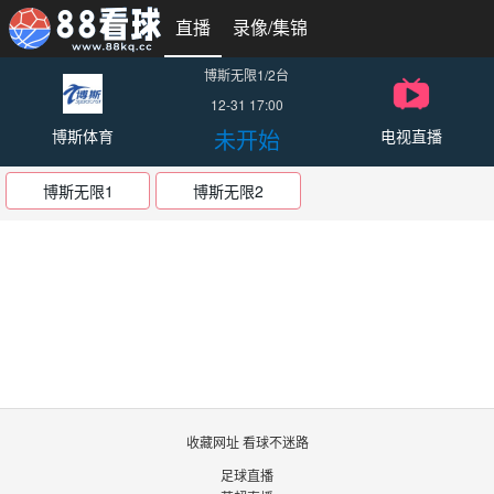
直播
录像/集锦
博斯无限1/2台
12-31 17:00
未开始
博斯体育
电视直播
博斯无限1
博斯无限2
收藏网址 看球不迷路
足球直播