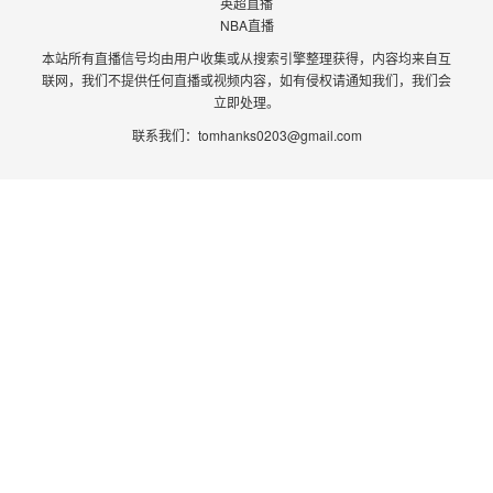
英超直播
NBA直播
本站所有直播信号均由用户收集或从搜索引擎整理获得，内容均来自互
联网，我们不提供任何直播或视频内容，如有侵权请通知我们，我们会
立即处理。
联系我们：
tomhanks0203@gmail.com