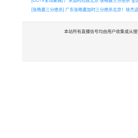
[张皓嘉三分绝杀] 广东张皓嘉加时三分绝杀北京！徐杰
本站所有直播信号均由用户收集或从搜