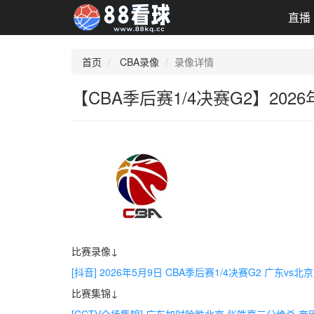
直播
首页
CBA录像
录像详情
【CBA季后赛1/4决赛G2】202
比赛录像↓
[抖音] 2026年5月9日 CBA季后赛1/4决赛G2 广东vs
比赛集锦↓
[CCTV全场集锦] 广东加时险胜北京 张皓嘉三分绝杀 奎因3