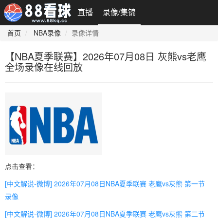
直播
录像/集锦
首页
NBA录像
录像详情
【NBA夏季联赛】2026年07月08日 灰熊vs老鹰
全场录像在线回放
点击查看：
[中文解说-微博] 2026年07月08日NBA夏季联赛 老鹰vs灰熊 第一节
录像
[中文解说-微博] 2026年07月08日NBA夏季联赛 老鹰vs灰熊 第二节