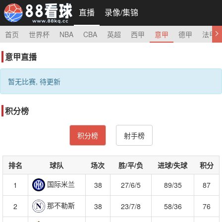
直播
录像/集锦
首页
世界杯
NBA
CBA
英超
西甲
意甲
德甲
法甲
意甲直播
暂无比赛, 待更新
积分榜
积分榜
射手榜
排名
球队
场次
胜/平/负
进球/失球
积分
国际米兰
1
38
27/6/5
89/35
87
那不勒斯
2
38
23/7/8
58/36
76