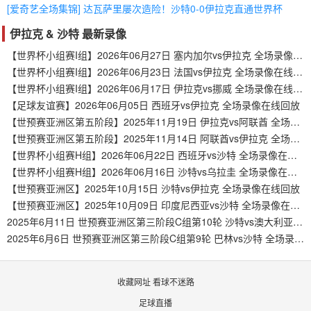
[爱奇艺全场集锦] 达瓦萨里屡次造险！沙特0-0伊拉克直通世界杯
伊拉克 & 沙特 最新录像
【世界杯小组赛I组】2026年06月27日 塞内加尔vs伊拉克 全场录像在线回放
【世界杯小组赛I组】2026年06月23日 法国vs伊拉克 全场录像在线回放
【世界杯小组赛I组】2026年06月17日 伊拉克vs挪威 全场录像在线回放
【足球友谊赛】2026年06月05日 西班牙vs伊拉克 全场录像在线回放
【世预赛亚洲区第五阶段】2025年11月19日 伊拉克vs阿联酋 全场录像在线回放
【世预赛亚洲区第五阶段】2025年11月14日 阿联酋vs伊拉克 全场录像在线回放
【世界杯小组赛H组】2026年06月22日 西班牙vs沙特 全场录像在线回放
【世界杯小组赛H组】2026年06月16日 沙特vs乌拉圭 全场录像在线回放
【世预赛亚洲区】2025年10月15日 沙特vs伊拉克 全场录像在线回放
【世预赛亚洲区】2025年10月09日 印度尼西亚vs沙特 全场录像在线回放
2025年6月11日 世预赛亚洲区第三阶段C组第10轮 沙特vs澳大利亚 全场录像回放
2025年6月6日 世预赛亚洲区第三阶段C组第9轮 巴林vs沙特 全场录像回放
收藏网址 看球不迷路
足球直播