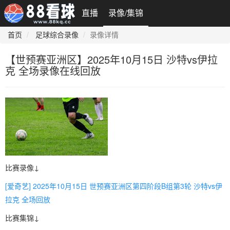
直播
录像/集锦
首页
足球综合录像
录像详情
【世预赛亚洲区】2025年10月15日 沙特vs伊拉
克 全场录像在线回放
比赛录像↓
[爱奇艺] 2025年10月15日 世预赛亚洲区第四阶段B组第3轮 沙特vs伊
拉克 全场回放
比赛集锦↓