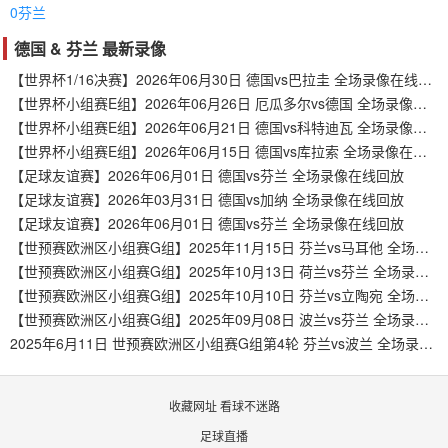
0芬兰
德国 & 芬兰 最新录像
【世界杯1/16决赛】2026年06月30日 德国vs巴拉圭 全场录像在线回放
【世界杯小组赛E组】2026年06月26日 厄瓜多尔vs德国 全场录像在线回放
【世界杯小组赛E组】2026年06月21日 德国vs科特迪瓦 全场录像在线回放
【世界杯小组赛E组】2026年06月15日 德国vs库拉索 全场录像在线回放
【足球友谊赛】2026年06月01日 德国vs芬兰 全场录像在线回放
【足球友谊赛】2026年03月31日 德国vs加纳 全场录像在线回放
【足球友谊赛】2026年06月01日 德国vs芬兰 全场录像在线回放
【世预赛欧洲区小组赛G组】2025年11月15日 芬兰vs马耳他 全场录像在线回放
【世预赛欧洲区小组赛G组】2025年10月13日 荷兰vs芬兰 全场录像在线回放
【世预赛欧洲区小组赛G组】2025年10月10日 芬兰vs立陶宛 全场录像在线回放
【世预赛欧洲区小组赛G组】2025年09月08日 波兰vs芬兰 全场录像在线回放
2025年6月11日 世预赛欧洲区小组赛G组第4轮 芬兰vs波兰 全场录像回放
收藏网址 看球不迷路
足球直播