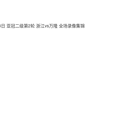
03日 亚冠二级第2轮 浙江vs万隆 全场录像集锦