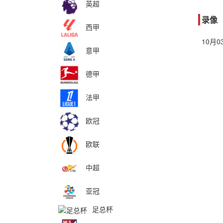
英超
录像
西甲
10月
意甲
德甲
法甲
欧冠
欧联
中超
亚冠
足总杯