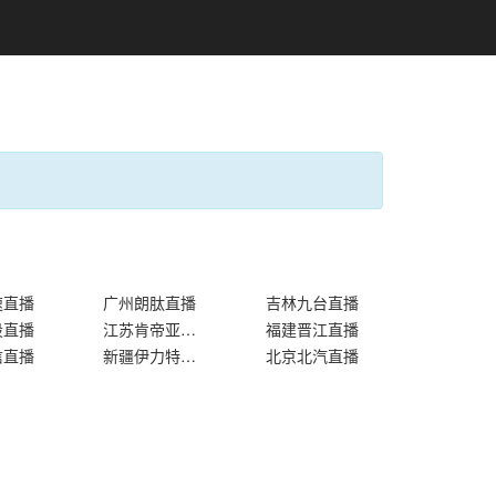
速直播
广州朗肽直播
吉林九台直播
股直播
江苏肯帝亚直播
福建晋江直播
信直播
新疆伊力特直播
北京北汽直播