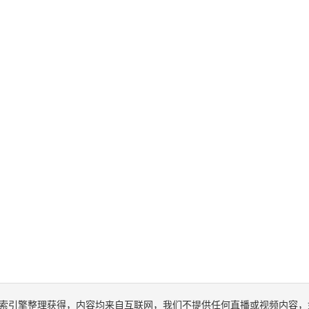
索引擎整理获得，内容均来自互联网，我们不提供任何直播或视频内容，