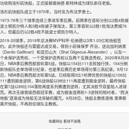
功收购洛杉矶快船，正式接替唐纳德·斯特林成为球队新任老板。
洛杉矶快船队成立于1970年，当时名为布法罗勇士。
1973-76年三个球季连续三季进军季后赛。前两季在首轮分别以2胜4败被
波士顿凯尔特人和3胜4败被子弹淘汰，第三季首轮以2胜1败淘汰费城76
人，但最后仍以2胜4败不敌波士顿凯尔特人。
2019-20球季，2019年总决赛MVP科怀·伦纳德以3年1.03亿和快船签
约。此外快船还与雷霆达成交易，得到小前锋保罗·乔治，送出加利纳里
（Danilo Galllinari）和亚历山大（Shai Gilgeous-Alexander），以及一
个未保护选秀权、一个受保护选秀权以及两个互换选秀权。2020年8月26
日，NBA季后赛西部首轮第5战，快船以154比111击败独行侠，154分刷
新快船队史单场得分纪录，也是季后赛历史单场得分第三高纪录。9月12
日，NBA季后赛西部次轮第5战，已经取得3比1听牌优势的快船以106比
111遭到掘金逆转，第6战快船以98比111再度遭到掘金逆转，最终快船
在第7战以89比104落败再度系列赛遭到逆转，尤其决胜节双星陷入进球
荒。再次无缘晋级西部冠军赛，成为掘金连两轮1-3逆转的陪衬者，“西决
地板”逐渐成为快船无法突破的魔咒。9月28日，快船主教练道格·里弗斯
离开快船，不再担任球队主教练。
收藏网址 看球不迷路