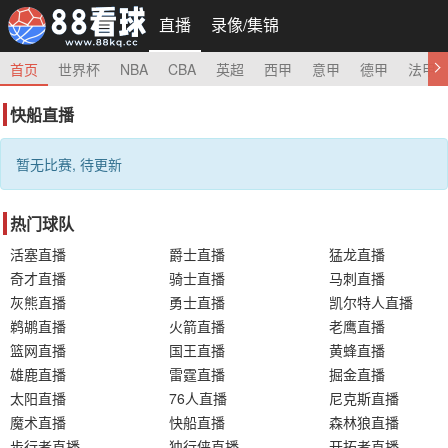
直播
录像/集锦
首页
世界杯
NBA
CBA
英超
西甲
意甲
德甲
法甲
快船直播
暂无比赛, 待更新
热门球队
活塞直播
爵士直播
猛龙直播
奇才直播
骑士直播
马刺直播
灰熊直播
勇士直播
凯尔特人直播
鹈鹕直播
火箭直播
老鹰直播
篮网直播
国王直播
黄蜂直播
雄鹿直播
雷霆直播
掘金直播
太阳直播
76人直播
尼克斯直播
魔术直播
快船直播
森林狼直播
步行者直播
独行侠直播
开拓者直播