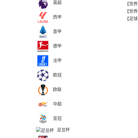
英超
西甲
意甲
德甲
法甲
欧冠
欧联
中超
亚冠
足总杯