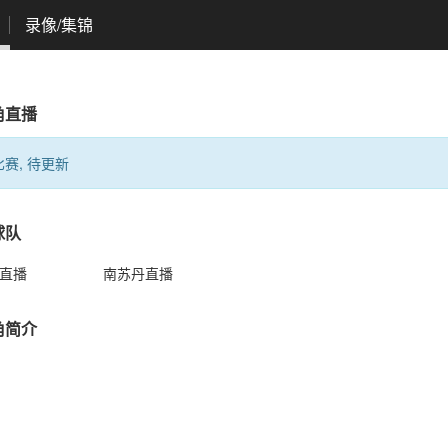
录像/集锦
角直播
赛, 待更新
球队
直播
南苏丹直播
角简介