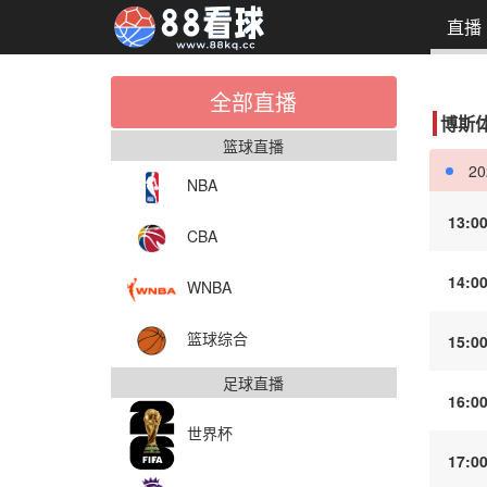
直播
全部直播
博斯
篮球直播
20
NBA
13:0
CBA
14:0
WNBA
篮球综合
15:0
足球直播
16:0
世界杯
17:0