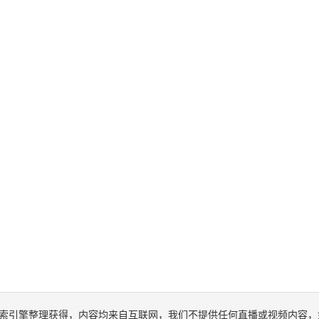
索引擎整理获得，内容均来自互联网，我们不提供任何直播或视频内容，